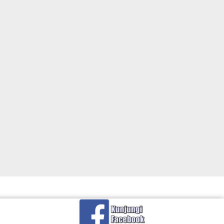
batako
,
harga batu belah
,
Harga Batu Split
,
harga