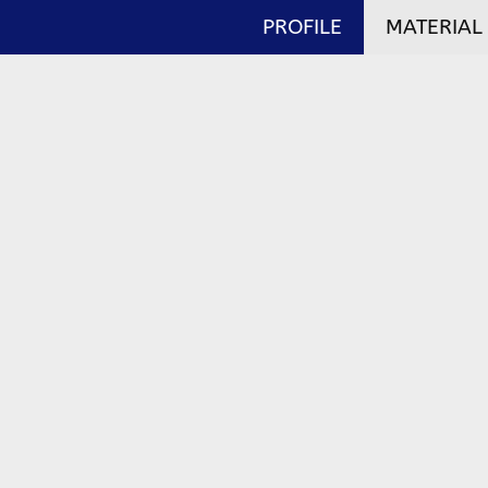
PROFILE
MATERIAL
lah, Batu Split, Bata Merah, dll
detabek 2026
Supplier Batu Bela
oleh
Jayawan
 Kebutuhan material
Supplier Batu Belah Kebut
eiring pesatnya
meningkat seiring dengan