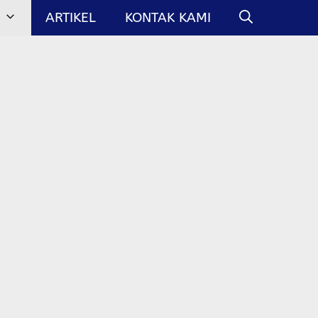
ARTIKEL
KONTAK KAMI
h Jabodetabek
uhan material bangunan di Indonesia terus
 pesatnya perkembangan infrastruktur, perumahan,