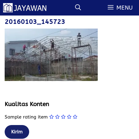
Langsung
MENU
ke
isi
20160103_145723
Kualitas Konten
Sample rating item