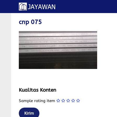
Langsung
ke
isi
cnp 075
Kualitas Konten
Sample rating item