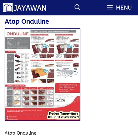
Langsung
MENU
ke
isi
Atap Onduline
Atap Onduline