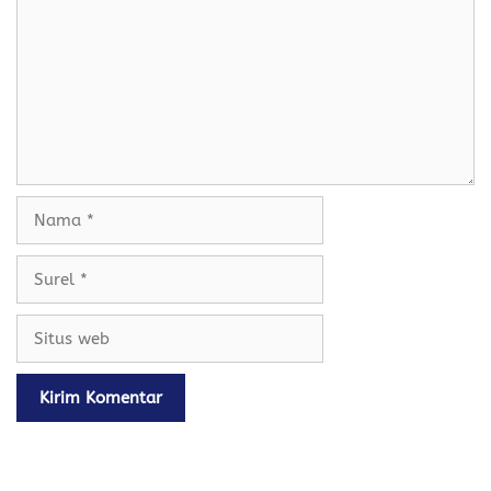
k
p
Nama
Surel
Situs
web