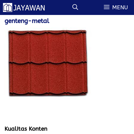
Langsung
MENU
ke
isi
genteng-metal
Kualitas Konten