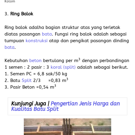
Kolom
3.
Ring Balok
Ring balok adalha bagian struktur atas yang terletak
diatas pasangan
bata
. Fungsi ring balok adalah sebagai
tumpuan
konstruksi
atap dan pengikat pasangan dinding
bata
.
3
Kebutuhan
beton
bertulang per m
dengan perbandingan
1 semen : 2 pasir : 3
koral (split)
adalah sebagai berikut.
1. Semen PC = 6,8 sak/50 kg
3
2. Batu
Split
2/3 =0,83 m
3
3. Pasir Beton =0,54 m
Kunjungi Juga |
Pengertian Jenis Harga dan
Kualitas Batu Split