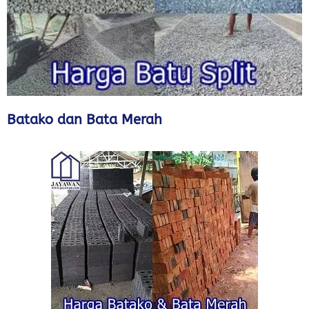
Batako dan Bata Merah