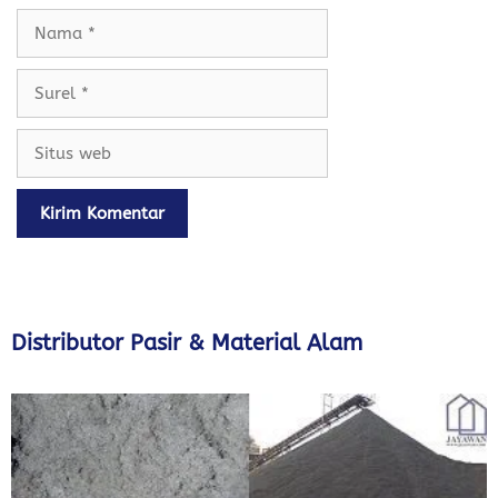
Nama
Surel
Situs
web
Distributor Pasir & Material Alam