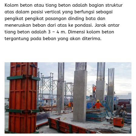
Kolom beton atau tiang beton adalah bagian struktur
atas dalam posisi vertical yang berfungsi sebagai
pengikat pengikat pasangan dinding bata dan
meneruskan beban dari atas ke pondasi. Jarak antar
tiang beton adalah 3 – 4 m. Dimensi kolom beton
tergantung pada beban yang akan diterima.