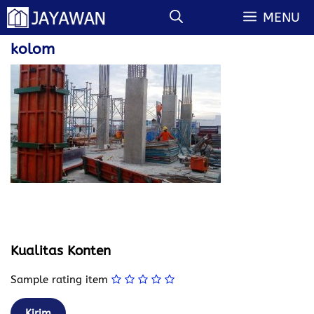
Langsung
MENU
ke
isi
kolom
Kualitas Konten
Sample rating item