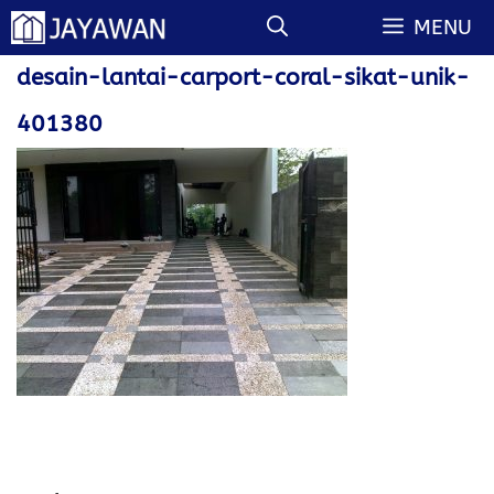
Langsung
MENU
ke
isi
desain-lantai-carport-coral-sikat-unik-
401380