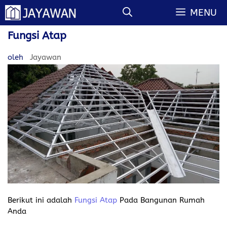
Langsung
MENU
ke
isi
Fungsi Atap
oleh
Jayawan
Berikut ini adalah
Fungsi Atap
Pada Bangunan Rumah
Anda