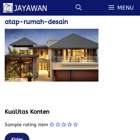
Langsung
MENU
ke
isi
atap-rumah-desain
Kualitas Konten
Sample rating item