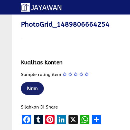
Langsung
ke
isi
PhotoGrid_1489806664254
Kualitas Konten
Sample rating item
Silahkan Di Share
F
T
Pi
Li
X
W
S
a
u
nt
n
h
h