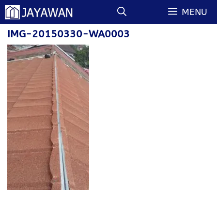
Langsung
MENU
ke
isi
IMG-20150330-WA0003