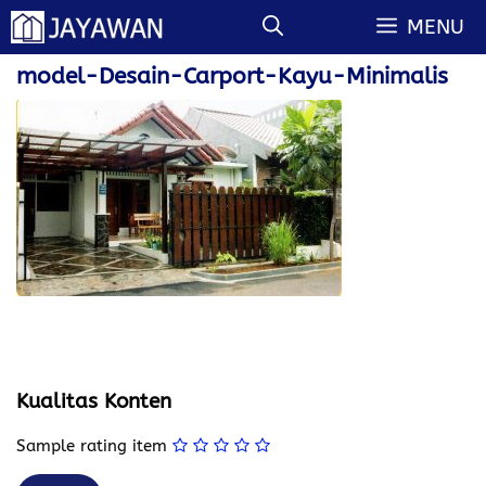
Langsung
MENU
ke
isi
model-Desain-Carport-Kayu-Minimalis
Kualitas Konten
Sample rating item