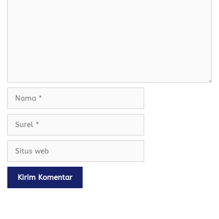
k
p
Nama
Surel
Situs
web