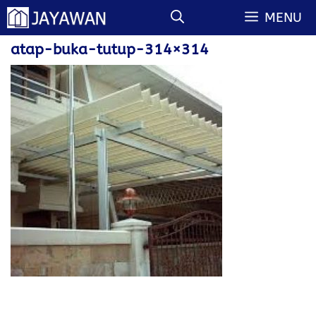
Langsung
MENU
ke
isi
atap-buka-tutup-314×314