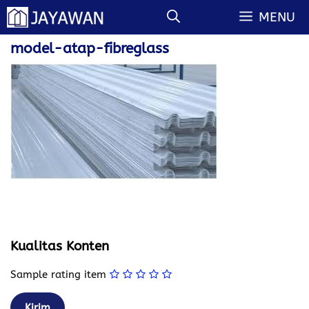
Langsung
MENU
ke
isi
model-atap-fibreglass
Kualitas Konten
Sample rating item