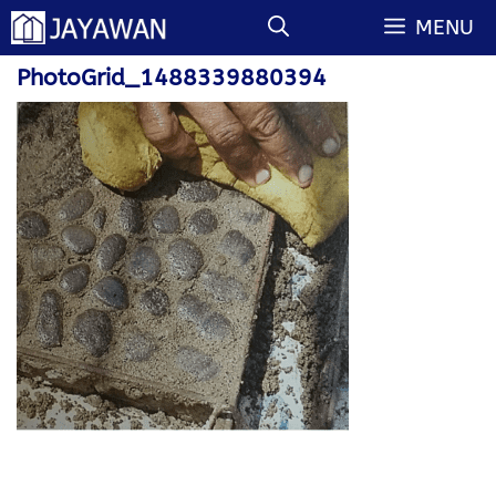
Langsung
MENU
ke
isi
PhotoGrid_1488339880394