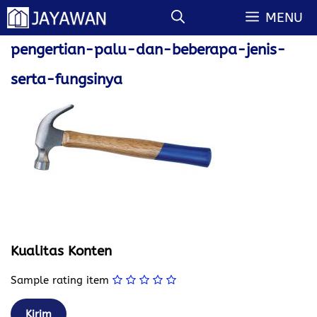
Langsung
MENU
ke
isi
pengertian-palu-dan-beberapa-jenis-
serta-fungsinya
Kualitas Konten
Sample rating item