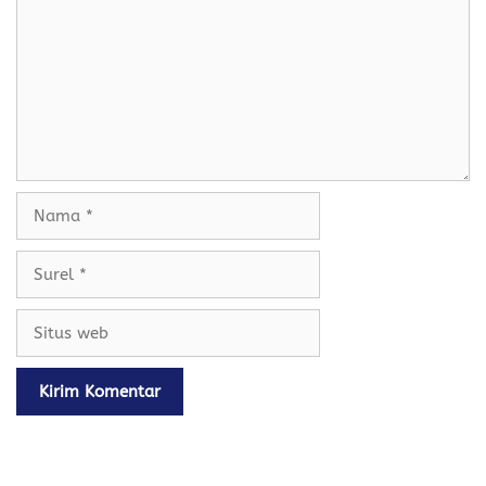
k
p
Nama
Surel
Situs
web