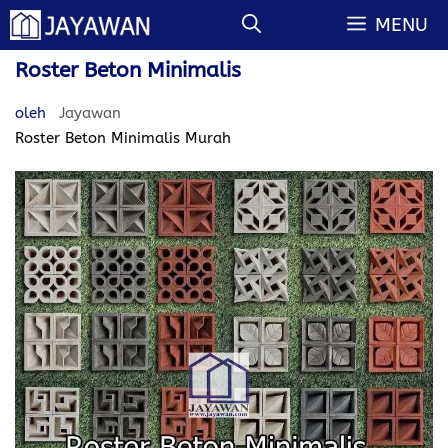
Langsung
MENU
ke
isi
Roster Beton Minimalis
oleh
Jayawan
Roster Beton Minimalis Murah