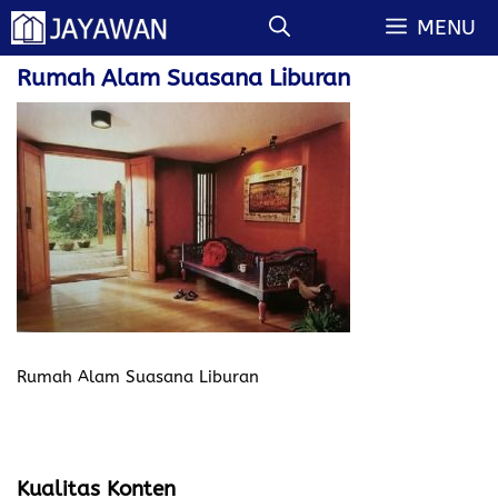
Langsung
MENU
ke
isi
Rumah Alam Suasana Liburan
Rumah Alam Suasana Liburan
Kualitas Konten