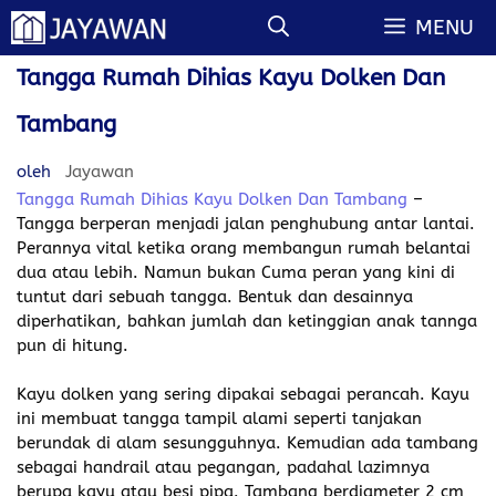
Langsung
MENU
ke
isi
Tangga Rumah Dihias Kayu Dolken Dan
Tambang
oleh
Jayawan
Tangga Rumah Dihias Kayu Dolken Dan Tambang
–
Tangga berperan menjadi jalan penghubung antar lantai.
Perannya vital ketika orang membangun rumah belantai
dua atau lebih. Namun bukan Cuma peran yang kini di
tuntut dari sebuah tangga. Bentuk dan desainnya
diperhatikan, bahkan jumlah dan ketinggian anak tannga
pun di hitung.
Kayu dolken yang sering dipakai sebagai perancah. Kayu
ini membuat tangga tampil alami seperti tanjakan
berundak di alam sesungguhnya. Kemudian ada tambang
sebagai handrail atau pegangan, padahal lazimnya
berupa kayu atau besi pipa. Tambang berdiameter 2 cm