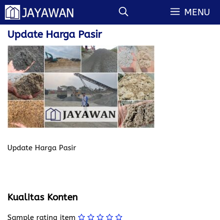
Langsung
MENU
ke
isi
Update Harga Pasir
Update Harga Pasir
Kualitas Konten
Sample rating item