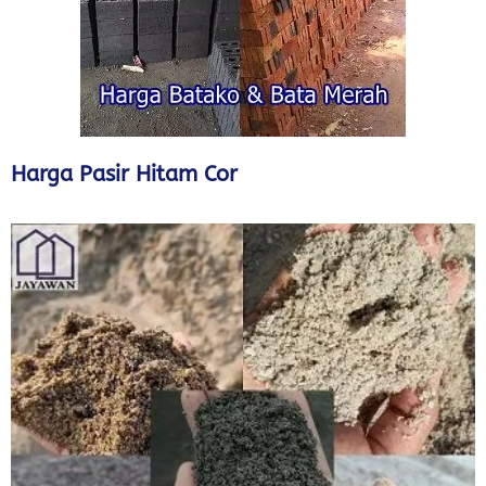
Batako dan Bata Merah
Harga Pasir Hitam Cor