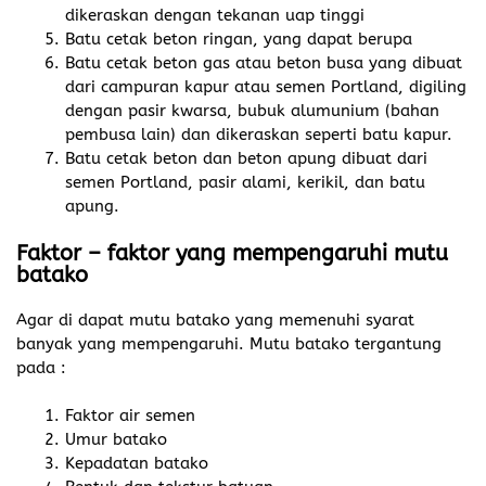
dikeraskan dengan tekanan uap tinggi
Batu cetak beton ringan, yang dapat berupa
Batu cetak beton gas atau beton busa yang dibuat
dari campuran kapur atau semen Portland, digiling
dengan pasir kwarsa, bubuk alumunium (bahan
pembusa lain) dan dikeraskan seperti batu kapur.
Batu cetak beton dan beton apung dibuat dari
semen Portland, pasir alami, kerikil, dan batu
apung.
Faktor – faktor yang mempengaruhi mutu
batako
Agar di dapat mutu batako yang memenuhi syarat
banyak yang mempengaruhi. Mutu batako tergantung
pada :
Faktor air semen
Umur batako
Kepadatan batako