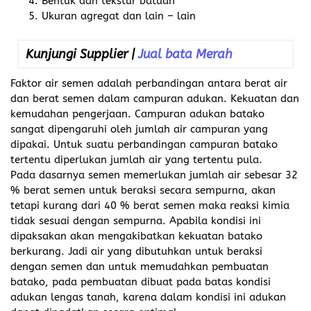
Bentuk dan tekstur batuan
Ukuran agregat dan lain – lain
Kunjungi Supplier |
Jual bata Merah
Faktor air semen adalah perbandingan antara berat air
dan berat semen dalam campuran adukan. Kekuatan dan
kemudahan pengerjaan. Campuran adukan batako
sangat dipengaruhi oleh jumlah air campuran yang
dipakai. Untuk suatu perbandingan campuran batako
tertentu diperlukan jumlah air yang tertentu pula.
Pada dasarnya semen memerlukan jumlah air sebesar 32
% berat semen untuk beraksi secara sempurna, akan
tetapi kurang dari 40 % berat semen maka reaksi kimia
tidak sesuai dengan sempurna. Apabila kondisi ini
dipaksakan akan mengakibatkan kekuatan batako
berkurang. Jadi air yang dibutuhkan untuk beraksi
dengan semen dan untuk memudahkan pembuatan
batako, pada pembuatan dibuat pada batas kondisi
adukan lengas tanah, karena dalam kondisi ini adukan