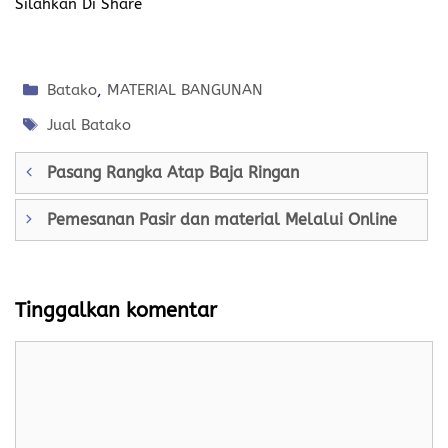
5/5
(24)
Kualitas Konten
Sample rating item
Silahkan Di Share
Kategori
Batako
,
MATERIAL BANGUNAN
Tag
Jual Batako
Pasang Rangka Atap Baja Ringan
Pemesanan Pasir dan material Melalui Online