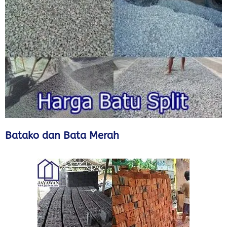
Batu Split