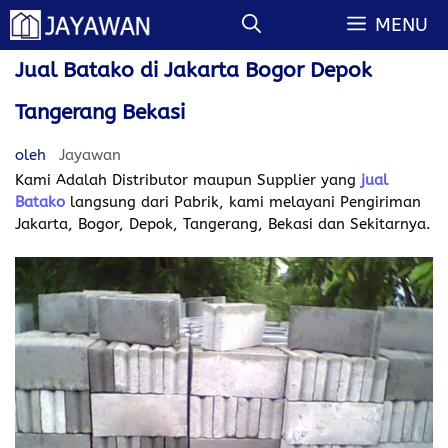
Langsung
MENU
ke
isi
Jual Batako di Jakarta Bogor Depok
Tangerang Bekasi
oleh
Jayawan
Kami Adalah Distributor maupun Supplier yang
jual
Batako
langsung dari Pabrik, kami melayani Pengiriman
Jakarta, Bogor, Depok, Tangerang, Bekasi dan Sekitarnya.