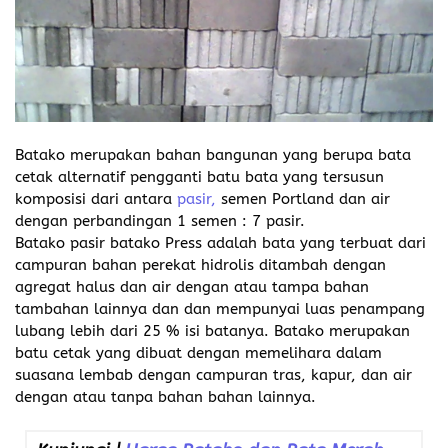
Batako merupakan bahan bangunan yang berupa bata
cetak alternatif pengganti batu bata yang tersusun
komposisi dari antara
pasir,
semen Portland dan air
dengan perbandingan 1 semen : 7 pasir.
Batako pasir batako Press adalah bata yang terbuat dari
campuran bahan perekat hidrolis ditambah dengan
agregat halus dan air dengan atau tampa bahan
tambahan lainnya dan dan mempunyai luas penampang
lubang lebih dari 25 % isi batanya. Batako merupakan
batu cetak yang dibuat dengan memelihara dalam
suasana lembab dengan campuran tras, kapur, dan air
dengan atau tanpa bahan bahan lainnya.