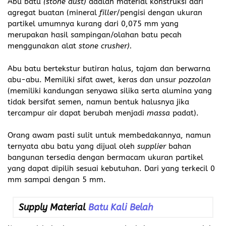
Abu batu
(stone dust)
adalah material konstruksi dari
agregat buatan (mineral
filler
/pengisi dengan ukuran
partikel umumnya kurang dari 0,075 mm yang
merupakan hasil sampingan/olahan batu pecah
menggunakan alat
stone crusher).
Abu batu bertekstur butiran halus, tajam dan berwarna
abu-abu. Memiliki sifat awet, keras dan unsur
pozzolan
(memiliki kandungan senyawa silika serta alumina yang
tidak bersifat semen, namun bentuk halusnya jika
tercampur air dapat berubah menjadi
massa
padat).
Orang awam pasti sulit untuk membedakannya, namun
ternyata abu batu yang dijual oleh
supplier
bahan
bangunan tersedia dengan bermacam ukuran partikel
yang dapat dipilih sesuai kebutuhan. Dari yang terkecil 0
mm sampai dengan 5 mm.
Supply Material
Batu Kali Belah